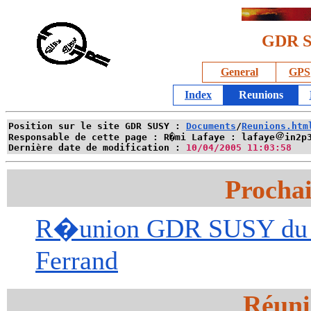
GDR S
General
GPS
Index
Reunions
Position sur le site GDR SUSY :
Documents
/
Reunions.htm
Responsable de cette page :
R�mi Lafaye : lafaye
in2p
Dernière date de modification :
10/04/2005 11:03:58
Procha
R�union GDR SUSY du 5 
Ferrand
Réuni