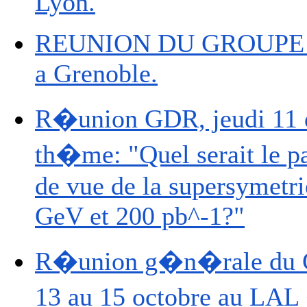
Lyon.
REUNION DU GROUPE R-P
a Grenoble.
R�union GDR, jeudi 11 
th�me: "Quel serait le p
de vue de la supersymetri
GeV et 200 pb^-1?"
R�union g�n�rale du G
13 au 15 octobre au LAL